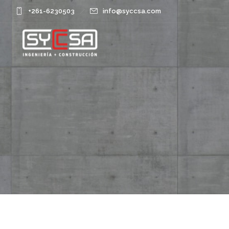
+261-6230503
info@syccsa.com